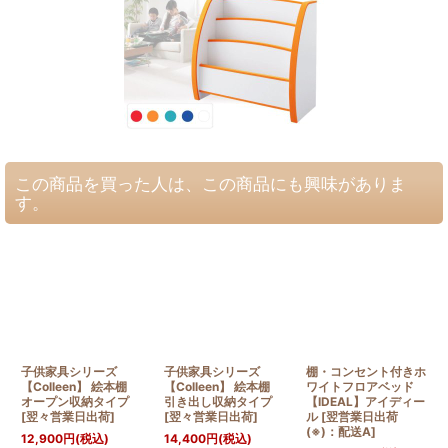
この商品を買った人は、この商品にも興味がありま
す。
子供家具シリーズ
子供家具シリーズ
棚・コンセント付きホ
【Colleen】 絵本棚
【Colleen】 絵本棚
ワイトフロアベッド
オープン収納タイプ
引き出し収納タイプ
【IDEAL】アイディー
[
翌々営業日出荷
]
[
翌々営業日出荷
]
ル
[
翌営業日出荷
(※)：配送A
]
12,900
円
(税込)
14,400
円
(税込)