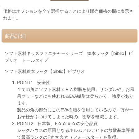
価格はオプションを全て選択することにより販売価格の欄に表示さ
れます。
商品詳細
ソフト素材キッズファニチャーシリーズ 絵本ラック【biblio】ビ
ブリオ トールタイプ
ソフト素材絵本ラック【biblio】ビブリオ
POINT1 安全性
全ての角にソフト素材ＥＶＡ樹脂を使用。サンダルや、お風
呂マットなどにも使われるEVA樹脂は柔らかく、強度があり
ます。
製品の角の部分にこのEVA樹脂を使用しているので、万が一
お子様がぶつけてしまった時の、衝撃を軽減します。
POINT2 日本製、F☆☆☆☆の安心品質
シックハウスの原因となるホルムアルデヒドの放散基準評価
で最高ランクのF☆☆☆☆（フォースター）を取得。