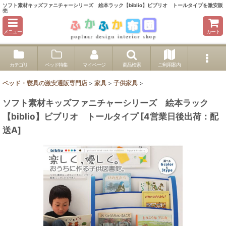
ソフト素材キッズファニチャーシリーズ 絵本ラック【biblio】ビブリオ トールタイプを激安販
売
メニュー
カート
カテゴリ
ベッド特集
マイページ
商品検索
ご利用案内
ベッド・寝具の激安通販専門店
>
家具
>
子供家具
>
ソフト素材キッズファニチャーシリーズ 絵本ラック
【biblio】ビブリオ トールタイプ
[
4営業日後出荷：配
送A
]