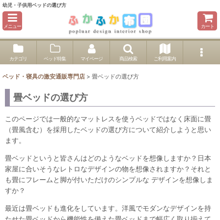
幼児・子供用ベッドの選び方
メニュー
カート
カテゴリ
ベッド特集
マイページ
商品検索
ご利用案内
ベッド・寝具の激安通販専門店
>
畳ベッドの選び方
畳ベッドの選び方
このページでは一般的なマットレスを使うベッドではなく床面に畳
（畳風含む）を採用したベッドの選び方について紹介しようと思い
ます。
畳ベッドというと皆さんはどのようなベッドを想像しますか？日本
家屋に合いそうなレトロなデザインの物を想像されますか？それと
も畳にフレームと脚が付いただけのシンプルな デザインを想像しま
すか？
最近は畳ベッドも進化をしています。洋風でモダンなデザインを持
たせた畳ベッドから機能性を備えた畳ベッドまで幅広く取り揃えて