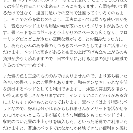
りの空間を作ることが出来るところにもあります。布団を敷いて寝
るだけではなく、適度に硬いその空間では座ってくつろぐのもよ
し、そこでお茶を飲むのもよし、工夫によっては様々な使い方があ
り、普通のベッドよりも用途の幅が広いというメリットがあるので
す。畳ベッドを二つ並べると小上がりのスペースも広くなり、フロ
ーリングだとどこか冷たい空間な気がする…とお悩みだった方に
も、あたたかみのある畳のくつろぎスペースとしてよりご活用いた
だけます。ベッドの高さがあると布団の上げ下げも立ち上がるのも
負担が少なく済みますので、日常生活における足腰の負担も軽減で
きるのでおすすめです。
また畳の色も主流のもののみではありませんので、より落ち着いた
色合いの畳ベッドのご用意もあります。和モダンなおしゃれな空間
を演出するベッドとしても利用できますし、洋室の雰囲気を壊さな
い控えめな美しさがありますので、インテリアにこだわりがある方
によりおすすめのものとなっております。畳ベッドはより特殊なベ
ッドなので、好みは分かれるかもしれませんがメリットを活かせる
方にはかゆいところに手が届くような利便性をもったベッドです。
収納のついた畳の小上がりを購入した、といった感覚でご利用いた
だけますと、普通のベッドではなかなか体験できない便利さを感じ