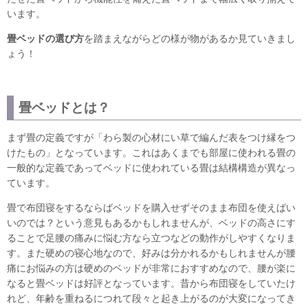
います。
畳ベッドの選び方
を踏まえながらどの様が物があるか見ていきまし
ょう！
畳ベッドとは？
まず畳の定義ですが「わら製の心材にい草で編んだ表をつけ縁をつ
けたもの」となっています。これはあくまでも部屋に使われる畳の
一般的な定義であってベッドに使われている畳は結構構造が異なっ
ています。
畳で布団寝をするならばベッドを購入せずそのまま布団を使えばい
いのでは？という意見もあるかもしれませんが、ベッドの高さにす
ることで足腰の痛みに悩む方なら立つなどの動作がしやすくなりま
す。また硬めの寝心地なので、好みは分かれるかもしれませんが腰
痛にお悩みの方は硬めのベッドが非常におすすめなので、腰が楽に
なると畳ベッドは好評となっています。昔から布団寝をしていたけ
れど、年齢を重ねるにつれて段々と起き上がるのが大変になってき