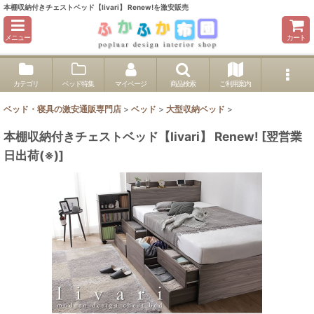
本棚収納付きチェストベッド【Iivari】 Renew!を激安販売
メニュー
カート
カテゴリ
ベッド特集
マイページ
商品検索
ご利用案内
ベッド・寝具の激安通販専門店
>
ベッド
>
大型収納ベッド
>
本棚収納付きチェストベッド【Iivari】 Renew!
[
翌営業
日出荷(※)
]