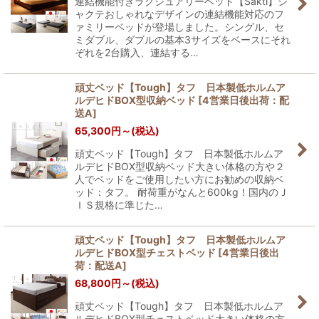
連結機能付きラグジュアリーベッド【Sakti】シ
ャクテおしゃれなデザインの連結機能対応のフ
ァミリーベッドが登場しました。シングル、セ
ミダブル、ダブルの基本3サイズをベースにそれ
ぞれを2台購入、連結する…
頑丈ベッド【Tough】タフ 日本製低ホルムア
ルデヒドBOX型収納ベッド
[
4営業日後出荷：配
送A
]
65,300
円
～
(税込)
頑丈ベッド【Tough】タフ 日本製低ホルムア
ルデヒドBOX型収納ベッド大きい体格の方や２
人でベッドをご使用したい方にお勧めの収納ベ
ッド：タフ。 耐荷重がなんと600kg！国内のＪ
ＩＳ規格に準じた…
頑丈ベッド【Tough】タフ 日本製低ホルムア
ルデヒドBOX型チェストベッド
[
4営業日後出
荷：配送A
]
68,800
円
～
(税込)
頑丈ベッド【Tough】タフ 日本製低ホルムア
ルデヒドBOX型チェストベッド大きい体格の方