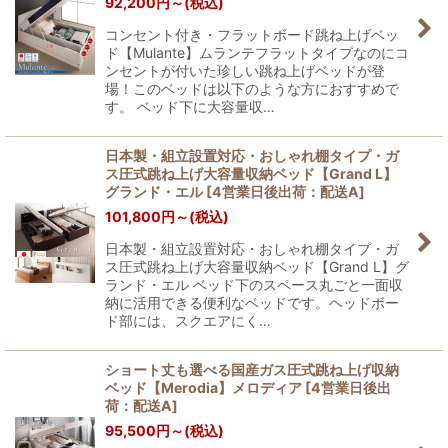
92,200
円
～
(税込)
コンセント付き・フラットボード跳ね上げベッ
ド【Mulante】ムランテフラットタイプなのにコ
ンセントが付いた珍しい跳ね上げベッドが登
場！このベッドは以下のような方におすすめで
す。 ベッド下に大容量収…
日本製・組立設置対応・おしゃれ棚タイプ・ガ
ス圧式跳ね上げ大容量収納ベッド【Grand L】
グランド・エル
[
4営業日後出荷：配送A
]
101,800
円
～
(税込)
日本製・組立設置対応・おしゃれ棚タイプ・ガ
ス圧式跳ね上げ大容量収納ベッド【Grand L】グ
ランド・エル ベッド下のスペース丸ごと一面収
納に活用できる便利なベッドです。ヘッドボー
ド部には、スクエアにく…
ショート丈も選べる国産ガス圧式跳ね上げ収納
ベッド【Merodia】メロディア
[
4営業日後出
荷：配送A
]
95,500
円
～
(税込)