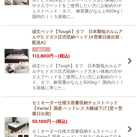
や２人でベッドをご使用したい方にお勧めのチ
ェストベッド：タフ。 耐荷重がなんと600kg！
国内のＪＩＳ規格に…
頑丈ベッド【Tough】タフ 日本製低ホルムア
ルデヒドガス圧式収納ベッド
[
4営業日後出荷：
配送A
]
113,800
円
～
(税込)
頑丈ベッド【Tough】タフ 日本製低ホルムア
ルデヒドガス圧式収納ベッド大きい体格の方や
２人でベッドをご使用したい方にお勧めのベッ
ド、タフ。耐荷重がなんと600kg！ 国内のＪＩ
Ｓ規格に準じた…
セミオーダー仕様大容量収納チェストベッド
【Varier】国産 ヘッドレス 大幅値下げ
[
翌々営
業日出荷
]
55,100
円
～
(税込)
セミオーダー仕様大容量収納チェストベッド
【Varier】国産 ヘッドレス好みに合わせて引き