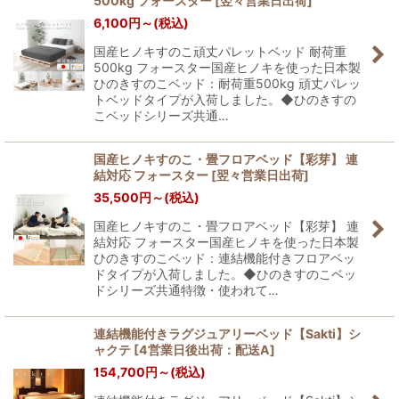
500kg フォースター
[
翌々営業日出荷
]
6,100
円
～
(税込)
国産ヒノキすのこ頑丈パレットベッド 耐荷重
500kg フォースター国産ヒノキを使った日本製
ひのきすのこベッド：耐荷重500kg 頑丈パレッ
トベッドタイプが入荷しました。◆ひのきすの
こベッドシリーズ共通…
国産ヒノキすのこ・畳フロアベッド【彩芽】 連
結対応 フォースター
[
翌々営業日出荷
]
35,500
円
～
(税込)
国産ヒノキすのこ・畳フロアベッド【彩芽】 連
結対応 フォースター国産ヒノキを使った日本製
ひのきすのこベッド：連結機能付きフロアベッ
ドタイプが入荷しました。◆ひのきすのこベッ
ドシリーズ共通特徴・使われて…
連結機能付きラグジュアリーベッド【Sakti】シ
ャクテ
[
4営業日後出荷：配送A
]
154,700
円
～
(税込)