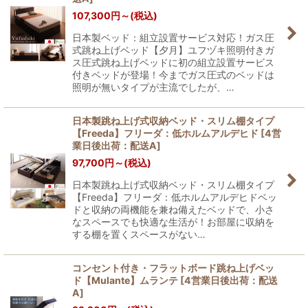
107,300
円
～
(税込)
日本製ベッド：組立設置サービス対応！ガス圧
式跳ね上げベッド【夕月】ユフヅキ照明付きガ
ス圧式跳ね上げベッドに初の組立設置サービス
付きベッドが登場！今までガス圧式のベッドは
照明が無いタイプが主流でしたが、…
日本製跳ね上げ式収納ベッド・スリム棚タイプ
【Freeda】フリーダ：低ホルムアルデヒド
[
4営
業日後出荷：配送A
]
97,700
円
～
(税込)
日本製跳ね上げ式収納ベッド・スリム棚タイプ
【Freeda】フリーダ：低ホルムアルデヒドベッ
ドと収納の両機能を兼ね備えたベッドで、小さ
なスペースでも快適な生活が！お部屋に収納を
する棚を置くスペースがない…
コンセント付き・フラットボード跳ね上げベッ
ド【Mulante】ムランテ
[
4営業日後出荷：配送
A
]