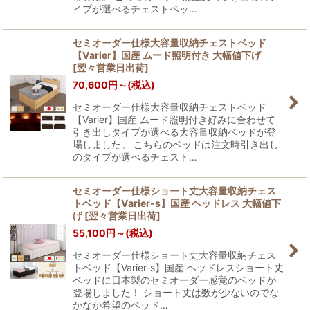
イプが選べるチェストベッ…
セミオーダー仕様大容量収納チェストベッド
【Varier】国産 ムード照明付き 大幅値下げ
[
翌々営業日出荷
]
70,600
円
～
(税込)
セミオーダー仕様大容量収納チェストベッド
【Varier】国産 ムード照明付き好みに合わせて
引き出しタイプが選べる大容量収納ベッドが登
場しました。 こちらのベッドは注文時引き出し
のタイプが選べるチェスト…
セミオーダー仕様ショート丈大容量収納チェス
トベッド【Varier-s】国産 ヘッドレス 大幅値下
げ
[
翌々営業日出荷
]
55,100
円
～
(税込)
セミオーダー仕様ショート丈大容量収納チェス
トベッド【Varier-s】国産 ヘッドレスショート丈
ベッドに日本製のセミオーダー感覚のベッドが
登場しました！ ショート丈は数が少ないのでな
かなか希望のベッド…