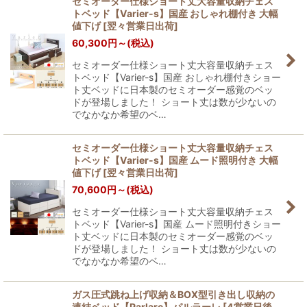
セミオーダー仕様ショート丈大容量収納チェス
トベッド【Varier-s】国産 おしゃれ棚付き 大幅
値下げ
[
翌々営業日出荷
]
60,300
円
～
(税込)
セミオーダー仕様ショート丈大容量収納チェス
トベッド【Varier-s】国産 おしゃれ棚付きショー
ト丈ベッドに日本製のセミオーダー感覚のベッ
ドが登場しました！ ショート丈は数が少ないの
でなかなか希望のベ…
セミオーダー仕様ショート丈大容量収納チェス
トベッド【Varier-s】国産 ムード照明付き 大幅
値下げ
[
翌々営業日出荷
]
70,600
円
～
(税込)
セミオーダー仕様ショート丈大容量収納チェス
トベッド【Varier-s】国産 ムード照明付きショー
ト丈ベッドに日本製のセミオーダー感覚のベッ
ドが登場しました！ ショート丈は数が少ないの
でなかなか希望のベ…
ガス圧式跳ね上げ収納＆BOX型引き出し収納の
連結ベッド【Parlare】パルラーレ
[
4営業日後