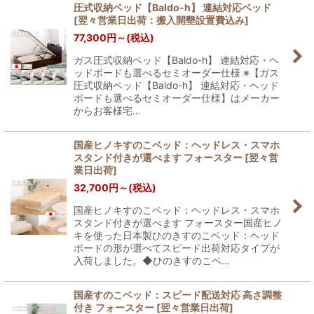
圧式収納ベッド【Baldo-h】 連結対応ベッド
[
翌々営業日出荷：搬入開墾設置費込み
]
77,300
円
～
(税込)
ガス圧式収納ベッド【Baldo-h】 連結対応・ヘ
ッドボードも選べるセミオーダー仕様 ※【ガス
圧式収納ベッド【Baldo-h】 連結対応・ヘッド
ボードも選べるセミオーダー仕様】はメーカー
からお客様宅…
国産ヒノキすのこベッド：ヘッドレス・スマホ
スタンド付きが選べます フォースター
[
翌々営
業日出荷
]
32,700
円
～
(税込)
国産ヒノキすのこベッド：ヘッドレス・スマホ
スタンド付きが選べます フォースター国産ヒノ
キを使った日本製ひのきすのこベッド：ヘッド
ボードの形が選べてスピード出荷対応タイプが
入荷しました。◆ひのきすのこベ…
国産すのこベッド：スピード配送対応 高さ調整
付き フォースター
[
翌々営業日出荷
]