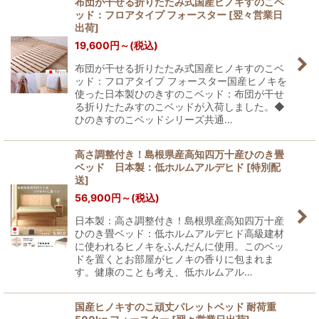
布団が干せる折りたたみ式国産ヒノキすのこベ
ッド：フロアタイプ フォースター
[
翌々営業日
出荷
]
19,600
円
～
(税込)
布団が干せる折りたたみ式国産ヒノキすのこベ
ッド：フロアタイプ フォースター国産ヒノキを
使った日本製ひのきすのこベッド：布団が干せ
る折りたたみすのこベッドが入荷しました。◆
ひのきすのこベッドシリーズ共通…
高さ調整付き！島根県産高知四万十産ひのき畳
ベッド 日本製：低ホルムアルデヒド
[
特別配
送
]
56,900
円
～
(税込)
日本製：高さ調整付き！島根県産高知四万十産
ひのき畳ベッド：低ホルムアルデヒド高級建材
に使われるヒノキをふんだんに使用。このベッ
ドを置くとお部屋がヒノキの香りに包まれま
す。健康のことも考え、低ホルムアル…
国産ヒノキすのこ頑丈パレットベッド 耐荷重