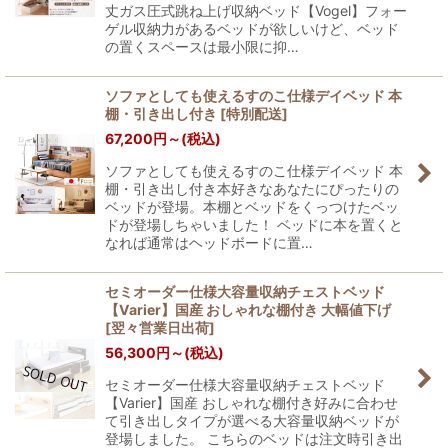
丈ガス圧式跳ね上げ収納ベッド【Vogel】フォー
ゲル収納力があるベッドが欲しいけど、ベッド
の置くスペースは最小限に抑…
ソファとしても使えるすのこ仕様デイベッド 本
棚・引き出し付き
[
特別配送
]
67,200
円
～
(税込)
ソファとしても使えるすのこ仕様デイベッド 本
棚・引き出し付き本好きなあなたにぴったりの
ベッドが登場。本棚とベッドをくっつけたベッ
ドが登場しちゃいました！ ベッドに本を置くと
なれば通常はヘッドボードに置…
セミオーダー仕様大容量収納チェストベッド
【Varier】国産 おしゃれな棚付き 大幅値下げ
[
翌々営業日出荷
]
56,300
円
～
(税込)
セミオーダー仕様大容量収納チェストベッド
【Varier】国産 おしゃれな棚付き好みに合わせ
て引き出しタイプが選べる大容量収納ベッドが
登場しました。 こちらのベッドは注文時引き出