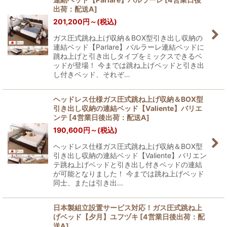
出荷：配送A
]
201,200
円
～
(税込)
ガス圧式跳ね上げ収納＆BOX型引き出し収納の
連結ベッド【Parlare】パルラーレ連結ベッドに
跳ね上げと引き出しタイプをミックスできるベ
ッドが登場！ 今までは跳ね上げベッドと引き出
し付きベッド、それぞ…
ヘッドレス仕様ガス圧式跳ね上げ収納＆BOX型
引き出し収納の連結ベッド【Valiente】バリエ
ンテ
[
4営業日後出荷：配送A
]
190,600
円
～
(税込)
ヘッドレス仕様ガス圧式跳ね上げ収納＆BOX型
引き出し収納の連結ベッド【Valiente】バリエン
テ跳ね上げベッドと引き出し付きベッドの連結
が可能となりました！ 今までは跳ね上げベッド
同士、または引き出…
日本製組立設置サービス対応！ガス圧式跳ね上
げベッド【夕月】ユフヅキ
[
4営業日後出荷：配
送A
]