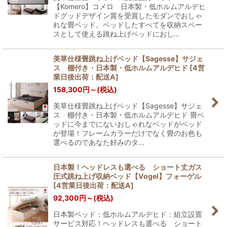
【Komero】コメロ 日本製・低ホルムアルデヒ
ドグッドデザイン賞を受賞したモダンでおしゃ
れな畳ベッド。ベッドしたすべてを収納スペー
スとして使える跳ね上げベッドにおし…
美草仕様畳跳ね上げベッド【Sagesse】サジェ
ス 棚付き・日本製・低ホルムアルデヒド
[
4営
業日後出荷：配送A
]
158,300
円
～
(税込)
美草仕様畳跳ね上げベッド【Sagesse】サジェ
ス 棚付き・日本製・低ホルムアルデヒド 畳ベ
ッドに今までにないおしゃれなベッドがベッド
が登場！フレームカラーだけでなく畳のお色も
選べるのであなた好みのタ…
日本製！ヘッドレスも選べる ショート丈ガス
圧式跳ね上げ収納ベッド【Vogel】フォーゲル
[
4営業日後出荷：配送A
]
92,300
円
～
(税込)
日本製ベッド：低ホルムアルデヒド：組立設置
サービス対応！ヘッドレスも選べる ショート