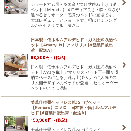
ショート丈も選べる国産ガス圧式跳ね上げ収納
ベッド【Merodia】メロディア長さ・幅・深さが
選べるセミオーダー感覚のベッドの登場です。
丈はレギュラーとショート丈、幅はセミシング
ルからセミダブル、深さ…
日本製：低ホルムアルデヒド：ガス圧式収納ベ
ッド【Amaryllis】アマリリス
[
4営業日後出
荷：配送A
]
98,300
円
～
(税込)
日本製：低ホルムアルデヒド：ガス圧式収納ベ
ッド【Amaryllis】アマリリス ベッド下一面が収
納スペースになる、跳ね上げベッドに人気のス
リム棚デザインのベッドが登場！ セミオーダー
ベッドのように収納…
美草仕様畳ヘッドレス跳ね上げベッド
【Komero】コメロ 日本製・低ホルムアルデ
ヒド
[
4営業日後出荷：配送A
]
153,300
円
～
(税込)
美草仕様畳ヘッドレス跳ね上げベッド