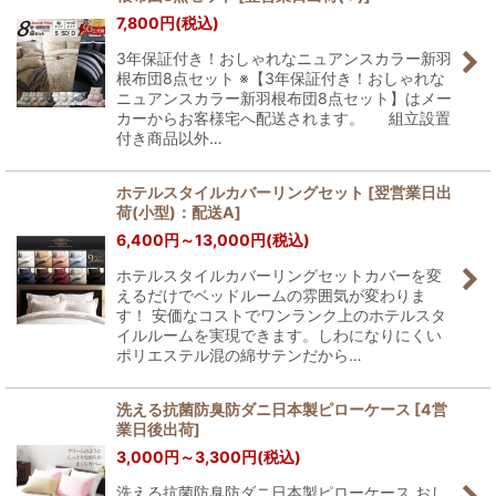
表示数
:
7,800
円
(税込)
3年保証付き！おしゃれなニュアンスカラー新羽
並び順
:
根布団8点セット ※【3年保証付き！おしゃれな
ニュアンスカラー新羽根布団8点セット】はメー
カーからお客様宅へ配送されます。 組立設置
絞り込む
付き商品以外…
ホテルスタイルカバーリングセット
[
翌営業日出
荷(小型)：配送A
]
6,400
円
～13,000
円
(税込)
ホテルスタイルカバーリングセットカバーを変
えるだけでベッドルームの雰囲気が変わりま
す！ 安価なコストでワンランク上のホテルスタ
イルルームを実現できます。しわになりにくい
ポリエステル混の綿サテンだから…
洗える抗菌防臭防ダニ日本製ピローケース
[
4営
業日後出荷
]
3,000
円
～3,300
円
(税込)
洗える抗菌防臭防ダニ日本製ピローケース おし