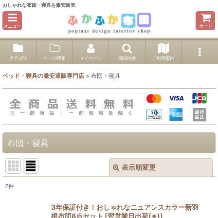
おしゃれな布団・寝具を激安販売
メニュー
カート
カテゴリ
ベッド特集
マイページ
商品検索
ご利用案内
ベッド・寝具の激安通販専門店
>
布団・寝具
布団・寝具
表示順変更
閉じる
7
件
サブカテゴリ
:
3年保証付き！おしゃれなニュアンスカラー新羽
根布団8点セット
[
翌営業日出荷(※)
]