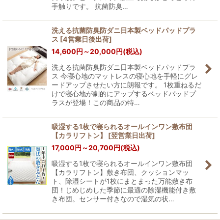
手触りです。 抗菌防臭…
洗える抗菌防臭防ダニ日本製ベッドパッドプラ
ス
[
4営業日後出荷
]
14,600
円
～20,000
円
(税込)
洗える抗菌防臭防ダニ日本製ベッドパッドプラ
ス 今寝心地のマットレスの寝心地を手軽にグレ
ードアップさせたい方に朗報です。 1枚重ねるだ
けで寝心地が劇的にアップするベッドパッドプ
ラスが登場！この商品の特…
吸湿する1枚で寝られるオールインワン敷布団
【カラリフトン】
[
翌営業日出荷
]
17,000
円
～20,700
円
(税込)
吸湿する1枚で寝られるオールインワン敷布団
【カラリフトン】敷き布団、クッションマッ
ト、除湿シートが1枚にまとまった万能敷き布
団！じめじめした季節に最適の除湿機能付き敷
き布団。センサー付きなので湿気の状…