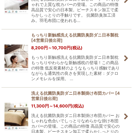
ゃれで上質な枕カバーの登場。この商品の特徴
高品質で安心の日本製。ピーチスキン加工で柔
らかしっとりの手触りです。 抗菌防臭加工済
み。羽毛布団に使われる…
もっちり新触感洗える抗菌防臭防ダニ日本製枕
[
4営業日後出荷
]
8,200
円
～10,700
円
(税込)
もっちり新触感洗える抗菌防臭防ダニ日本製枕
もっちりやわらかな新触感枕の登場！この商品
の特徴 低反発素材のようなもっちり感触であり
ながらも通気性の良さを実現した素材：ダクロ
ンメモレルを採用。 …
洗える抗菌防臭防ダニ日本製掛け布団カバー
[
4
営業日後出荷
]
11,300
円
～14,600
円
(税込)
洗える抗菌防臭防ダニ日本製掛け布団カバー お
しゃれな色合いでしっとりなめらかな掛け布団
カバーの登場。この商品の特徴 高品質で安心の
日本製。ピーチスキン加工で柔らかしっとりの