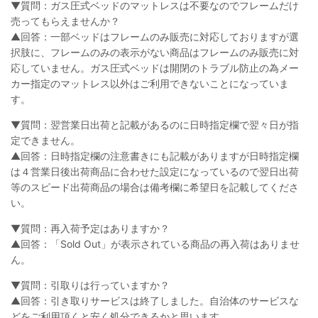
▼質問：ガス圧式ベッドのマットレスは不要なのでフレームだけ
売ってもらえませんか？
▲回答：一部ベッドはフレームのみ販売に対応しておりますが選
択肢に、フレームのみの表示がない商品はフレームのみ販売に対
応していません。ガス圧式ベッドは開閉のトラブル防止の為メー
カー指定のマットレス以外はご利用できないことになっていま
す。
▼質問：翌営業日出荷と記載があるのに日時指定欄で翌々日が指
定できません。
▲回答：日時指定欄の注意書きにも記載がありますが日時指定欄
は４営業日後出荷商品に合わせた設定になっているので翌日出荷
等のスピード出荷商品の場合は備考欄に希望日を記載してくださ
い。
▼質問：再入荷予定はありますか？
▲回答：「Sold Out」が表示されている商品の再入荷はありませ
ん。
▼質問：引取りは行っていますか？
▲回答：引き取りサービスは終了しました。自治体のサービスな
どをご利用頂くと安く処分できるかと思います。