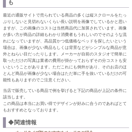
も
最近の通販サイトで売られている商品の多くは縦スクロールをたっ
ぷりしないと見切れないくらい長い説明を画像でしているかと思い
ますが、この画像のコストは当然商品代に加算されています。画像
が多い方が商品の詳細もわかり消費者もうれしいのでそのような流
れになっていますが、高品質かつ低価格なベッドを探したいという
場合は、画像が少ない商品もしくは背景などがシンプルな商品が意
外とねらい目だったりします。メーカーが自前のスタジオで簡単に
取っただけの写真は業者の費用が掛かっておらずその分コストも安
いということがあります。ただこれにも例外があり、そのお店のほ
とんど商品が画像が少ない場合はただ単に手を抜いているだけの可
能性もありますのでご注意ください。
当店で販売している商品で例を挙げると下記の商品が上記の条件に
該当します。
この商品は本当にお買い得でデザインが好みに合うのであればとて
もおすすめとなっております。
◆関連情報