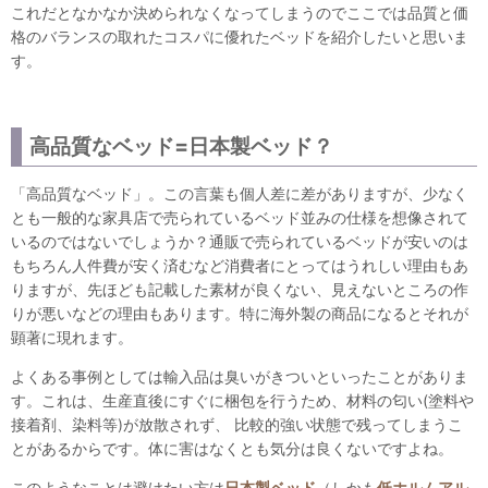
これだとなかなか決められなくなってしまうのでここでは品質と価
格のバランスの取れたコスパに優れたベッドを紹介したいと思いま
す。
高品質なベッド=日本製ベッド？
「高品質なベッド」。この言葉も個人差に差がありますが、少なく
とも一般的な家具店で売られているベッド並みの仕様を想像されて
いるのではないでしょうか？通販で売られているベッドが安いのは
もちろん人件費が安く済むなど消費者にとってはうれしい理由もあ
りますが、先ほども記載した素材が良くない、見えないところの作
りが悪いなどの理由もあります。特に海外製の商品になるとそれが
顕著に現れます。
よくある事例としては輸入品は臭いがきついといったことがありま
す。これは、生産直後にすぐに梱包を行うため、材料の匂い(塗料や
接着剤、染料等)が放散されず、 比較的強い状態で残ってしまうこ
とがあるからです。体に害はなくとも気分は良くないですよね。
このようなことは避けたい方は
日本製ベッド
（しかも
低ホルムアル