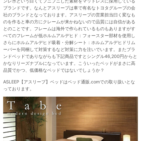
ンレボという白くてプニプニした素材をマットレスに採用している
ブランドです。なんとアスリープは車で有名なトヨタグループの会
社のブランドとなっております。アスリープの営業担当曰く変なも
のを作ると車の方にクレームが来かねないので品質には自信がある
とのことです。フレームは海外で作られているものもありますがす
べてのフレームが低ホルムアルデヒド：フォースター部材を使用し
さらにホルムアルデヒド吸着・分解シート：ホルムアルデヒドリム
ーバーを同梱して対策するなど対策に力を注いでいます。またブラ
ンドベッドでありながらも下記商品ですとシングル46,200円からと
かなりリーズナブルになっています。こういったベッドがまさに高
品質でかつ、低価格なベッドではないでしょうか？
ASLEEP【アスリープ】ベッドはベッド通販.comでの取り扱いとな
っております。