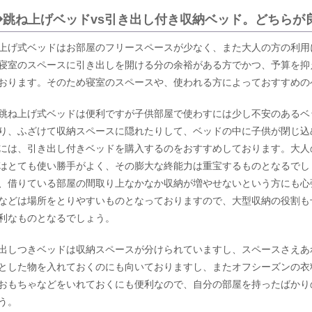
◆跳ね上げベッドvs引き出し付き収納ベッド。どちらが
上げ式ベッドはお部屋のフリースペースが少なく、また大人の方の利用
寝室のスペースに引き出しを開ける分の余裕がある方でかつ、予算を抑
おります。そのため寝室のスペースや、使われる方によっておすすめの
跳ね上げ式ベッドは便利ですが子供部屋で使わすには少し不安のあるベ
り、ふざけて収納スペースに隠れたりして、ベッドの中に子供が閉じ込
には、引き出し付きベッドを購入するのをおすすめしております。大人
はとても使い勝手がよく、その膨大な終能力は重宝するものとなるでし
、借りている部屋の間取り上なかなか収納が増やせないという方にも心
などは場所をとりやすいものとなっておりますので、大型収納の役割も
利なものとなるでしょう。
出しつきベッドは収納スペースが分けられていますし、スペースさえあ
とした物を入れておくのにも向いておりますし、またオフシーズンの衣
おもちゃなどをいれておくにも便利なので、自分の部屋を持ったばかり
う。