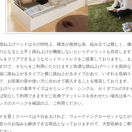
跳ね上げベッドはその特性上、構造が複雑な為、組み立ては難しく、価
のとなると上手く跳ね上げが機能しないというデメリットも存在します
らをクリアできるようなセットマットレスをご提案しておりますし、ま
すので、そちらをご利用いただけますと快適な跳ね上げベッドを負担な
縦に跳ね上がるタイプと横に跳ね上がるタイプがあり、いずれも収納ス
で、お部屋の形や使い方に合わせて購入することを推奨しております。
上げベッドの基本サイズはセミシングル、シングル、セミダブルの3タ
ば安心して利用できますがご自身でマットレスを合わせたい場合は各ベ
レスのスペックを確認の上、ご利用ください。
ドを置くスペースは十分あるけれど、ウォークインクローゼットなどが
取りのお悩みも解決できる商品となっておりますので、大型収納をご希
ださい。