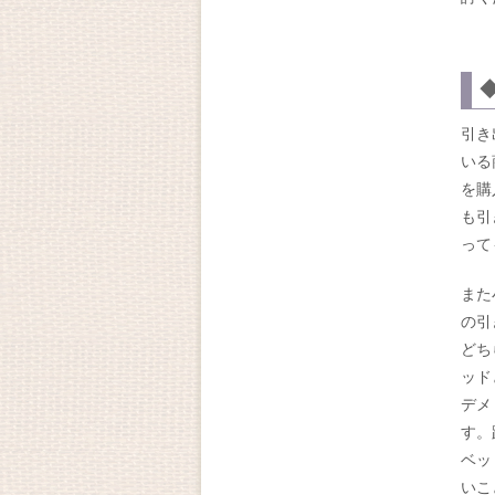
引き
いる
を購
も引
って
また
の引
どち
ッド
デメ
す。
ベッ
いこ