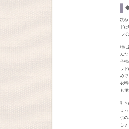
跳ね
ドは
って
特に
んだ
子様
ッド
めで
衣料
も便
引き
ょっ
供の
しょ