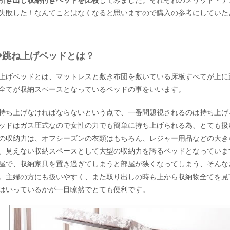
引き出し収納付きベッドを比較
してみました。それぞれのメリット・デ
失敗した！なんてことはなくなると思いますので購入の参考にしていた
◆跳ね上げベッドとは？
上げベッドとは、マットレスと敷き布団を敷いている床板すべてが上に
全てが収納スペースとなっているベッドの事をいいます。
持ち上げなければならないという点で、一番問題視されるのは持ち上げ
ッドはガス圧式なので女性の力でも簡単に持ち上げられる為、とても扱
の収納力は、オフシーズンの衣類はもちろん、レジャー用品などの大き
、見えない収納スペースとして大型の収納力を誇るベッドとなっていま
屋で、収納家具を置き過ぎてしまうと部屋が狭くなってしまう、そんな
。主婦の方にも扱いやすく、また取り出しの時も上から収納物全てを見
はいっているかが一目瞭然でとても便利です。