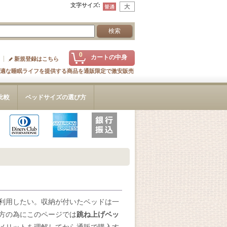
文字サイズ
:
0
カートの中身
新規登録はこちら
適な睡眠ライフを提供する商品を通販限定で激安販売
比較
ベッドサイズの選び方
利用したい。収納が付いたベッドは一
方の為にこのページでは
跳ね上げベッ