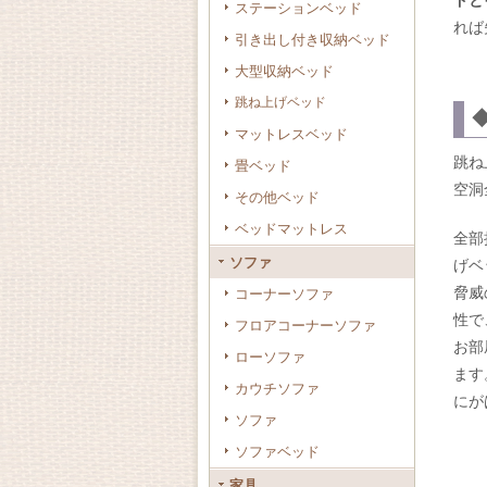
ドと
ステーションベッド
れば
引き出し付き収納ベッド
大型収納ベッド
跳ね上げベッド
マットレスベッド
跳ね
畳ベッド
空洞
その他ベッド
ベッドマットレス
全部
ソファ
げベ
脅威
コーナーソファ
性で
フロアコーナーソファ
お部
ローソファ
ます
カウチソファ
にが
ソファ
ソファベッド
家具