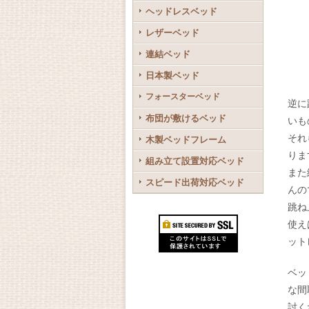
ヘッドレスベッド
レザーベッド
連結ベッド
日本製ベッド
フォースターベッド
逆に
布団が敷けるベッド
いも
それ
木製ベッドフレーム
りま
組み立て設置対応ベッド
また
スピード出荷対応ベッド
んの
跳ね
使え
ット
ベッ
な間
討く