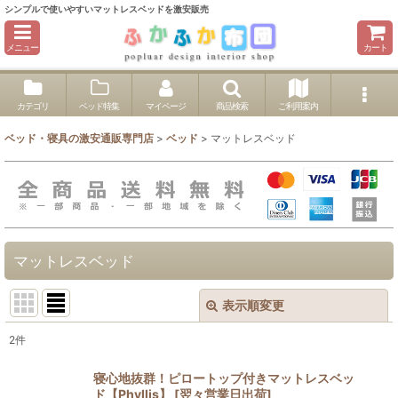
シンプルで使いやすいマットレスベッドを激安販売
メニュー
カート
カテゴリ
ベッド特集
マイページ
商品検索
ご利用案内
ベッド・寝具の激安通販専門店
>
ベッド
>
マットレスベッド
マットレスベッド
表示順変更
閉じる
2
件
表示数
:
寝心地抜群！ピロートップ付きマットレスベッ
ド【Phyllis】
[
翌々営業日出荷
]