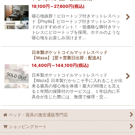
並び順
:
19,100
円
～27,600
円
(税込)
寝心地抜群！ピロートップ付きマットレスベッ
絞り込む
ド【Phyllis】ピロートップ付きマットレスベッ
ドのおすすめポイント！・低価格な脚付きマッ
トレスにピロートップを採用。ホテルのような
寝心地をお楽しみ頂けます…
日本製ポケットコイルマットレスベッド
【Waza】
[
翌々営業日出荷：配送A
]
14,400
円
～144,100
円
(税込)
日本製ポケットコイルマットレスベッド
【Waza】日本製だからこそ手に入れることが出
来る最高の寝心地を体感！最大の特徴とも言え
る１年間の保障付のサービスは、１年以内に不
具合が生じた際には、無償で修理・交…
ベッド・寝具の激安通販専門店
ショッピングカート