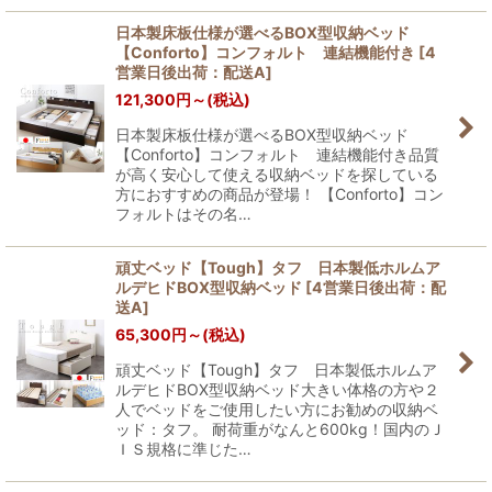
日本製床板仕様が選べるBOX型収納ベッド
【Conforto】コンフォルト 連結機能付き
[
4
営業日後出荷：配送A
]
121,300
円
～
(税込)
日本製床板仕様が選べるBOX型収納ベッド
【Conforto】コンフォルト 連結機能付き品質
が高く安心して使える収納ベッドを探している
方におすすめの商品が登場！ 【Conforto】コン
フォルトはその名…
頑丈ベッド【Tough】タフ 日本製低ホルムア
ルデヒドBOX型収納ベッド
[
4営業日後出荷：配
送A
]
65,300
円
～
(税込)
頑丈ベッド【Tough】タフ 日本製低ホルムア
ルデヒドBOX型収納ベッド大きい体格の方や２
人でベッドをご使用したい方にお勧めの収納ベ
ッド：タフ。 耐荷重がなんと600kg！国内のＪ
ＩＳ規格に準じた…