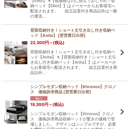
【Elliot】 ※【低価格なのに頑丈でおしゃれ！収
納ベッド【Elliot】】はメーカーからお客様宅へ
配送されます。 組立設置付き商品以外は一般
の運送…
背面収納付き！ショート丈引き出し付き収納ベ
ッド【Anita】
[
翌営業日出荷
]
22,300
円
～
(税込)
背面収納付き！ショート丈引き出し付き収納ベ
ッド【Anita】 ※【背面収納付き！ショート丈引
き出し付き収納ベッド【Anita】】はメーカーか
らお客様宅へ配送されます。 組立設置付き商
品以外…
シンプルモダン収納ベッド【Khronos】クロノ
ス 価格訴求商品
[
翌営業日出荷
]
19,300
円
～
(税込)
シンプルモダン収納ベッド【Khronos】クロノ
ス 価格訴求商品収納ベッドが驚きの価格で登
場しました。 デザインはシンプルですが、必要