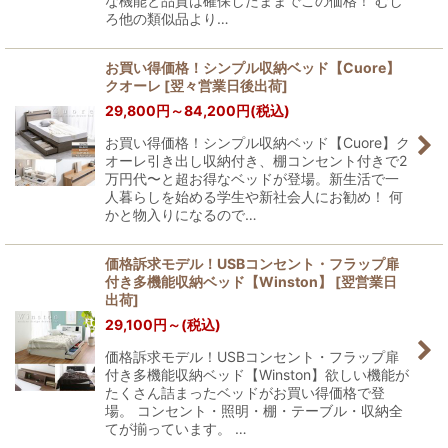
な機能と品質は確保したままでこの価格！ むし
ろ他の類似品より…
お買い得価格！シンプル収納ベッド【Cuore】
クオーレ
[
翌々営業日後出荷
]
29,800
円
～84,200
円
(税込)
お買い得価格！シンプル収納ベッド【Cuore】ク
オーレ引き出し収納付き、棚コンセント付きで2
万円代〜と超お得なベッドが登場。新生活で一
人暮らしを始める学生や新社会人にお勧め！ 何
かと物入りになるので…
価格訴求モデル！USBコンセント・フラップ扉
付き多機能収納ベッド【Winston】
[
翌営業日
出荷
]
29,100
円
～
(税込)
価格訴求モデル！USBコンセント・フラップ扉
付き多機能収納ベッド【Winston】欲しい機能が
たくさん詰まったベッドがお買い得価格で登
場。 コンセント・照明・棚・テーブル・収納全
てが揃っています。 …