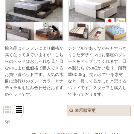
輸入品はインフレにより価格が
シンプルでありながらもすっき
高くなってきていますが、こち
りしたデザインはお部屋のグレ
らのベッドはおしゃれな見た目
ードをアップしてくれます。日
なのにまだ低価格で購入できる
本製ならでの細かい造り、耐荷
お買い得ベッドです。人気の木
重600kg、使われている素材
目に流行りのグレーカラーとナ
など、買って良かったと思える
チュラルを組み合わせたおすす
ベッドです。スタッフも購入し
めベッドです。
て使っております。
表示順変更
閉じる
15
件
表示数
: