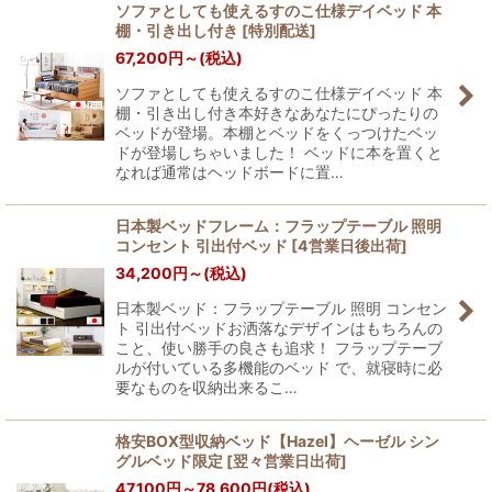
ソファとしても使えるすのこ仕様デイベッド 本
棚・引き出し付き
[
特別配送
]
67,200
円
～
(税込)
ソファとしても使えるすのこ仕様デイベッド 本
棚・引き出し付き本好きなあなたにぴったりの
ベッドが登場。本棚とベッドをくっつけたベッ
ドが登場しちゃいました！ ベッドに本を置くと
なれば通常はヘッドボードに置…
日本製ベッドフレーム：フラップテーブル 照明
コンセント 引出付ベッド
[
4営業日後出荷
]
34,200
円
～
(税込)
日本製ベッド：フラップテーブル 照明 コンセン
ト 引出付ベッドお洒落なデザインはもちろんの
こと、使い勝手の良さも追求！ フラップテーブ
ルが付いている多機能のベッド で、就寝時に必
要なものを収納出来るこ…
格安BOX型収納ベッド【Hazel】ヘーゼル シン
グルベッド限定
[
翌々営業日出荷
]
47,100
円
～78,600
円
(税込)