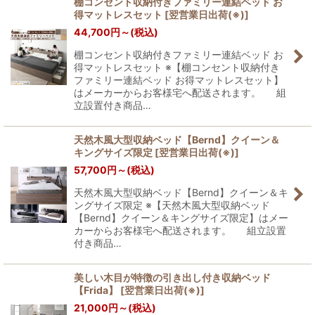
棚コンセント収納付きファミリー連結ベッド お
得マットレスセット
[
翌営業日出荷(※)
]
並び順
:
44,700
円
～
(税込)
棚コンセント収納付きファミリー連結ベッド お
絞り込む
得マットレスセット ※【棚コンセント収納付き
ファミリー連結ベッド お得マットレスセット】
はメーカーからお客様宅へ配送されます。 組
立設置付き商品…
天然木風大型収納ベッド【Bernd】クイーン＆
キングサイズ限定
[
翌営業日出荷(※)
]
57,700
円
～
(税込)
天然木風大型収納ベッド【Bernd】クイーン＆キ
ングサイズ限定 ※【天然木風大型収納ベッド
【Bernd】クイーン＆キングサイズ限定】はメー
カーからお客様宅へ配送されます。 組立設置
付き商品…
美しい木目が特徴の引き出し付き収納ベッド
【Frida】
[
翌営業日出荷(※)
]
21,000
円
～
(税込)