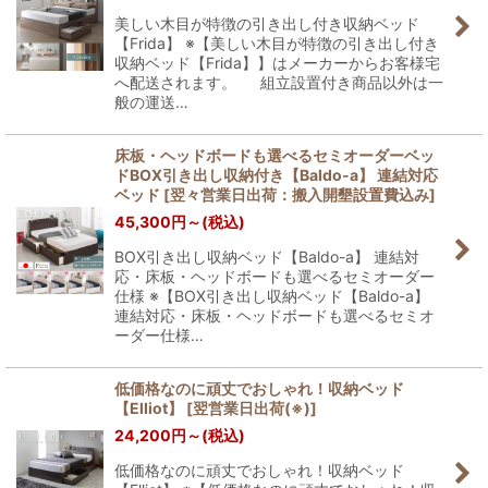
美しい木目が特徴の引き出し付き収納ベッド
【Frida】 ※【美しい木目が特徴の引き出し付き
収納ベッド【Frida】】はメーカーからお客様宅
へ配送されます。 組立設置付き商品以外は一
般の運送…
床板・ヘッドボードも選べるセミオーダーベッ
ドBOX引き出し収納付き【Baldo-a】 連結対応
ベッド
[
翌々営業日出荷：搬入開墾設置費込み
]
45,300
円
～
(税込)
BOX引き出し収納ベッド【Baldo-a】 連結対
応・床板・ヘッドボードも選べるセミオーダー
仕様 ※【BOX引き出し収納ベッド【Baldo-a】
連結対応・床板・ヘッドボードも選べるセミオ
ーダー仕様…
低価格なのに頑丈でおしゃれ！収納ベッド
【Elliot】
[
翌営業日出荷(※)
]
24,200
円
～
(税込)
低価格なのに頑丈でおしゃれ！収納ベッド