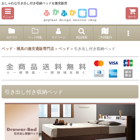
おしゃれな引き出し付き収納ベッドを激安販売
メニュー
カート
カテゴリ
ベッド特集
マイページ
商品検索
ご利用案内
ベッド・寝具の激安通販専門店
>
ベッド
>
引き出し付き収納ベッド
引き出し付き収納ベッド