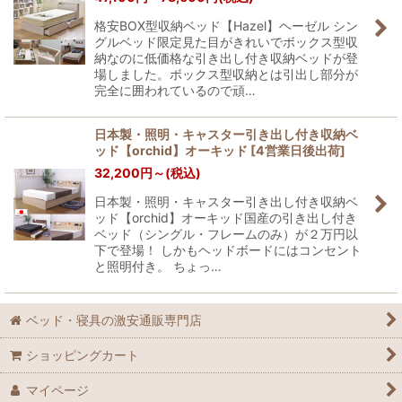
格安BOX型収納ベッド【Hazel】ヘーゼル シン
グルベッド限定見た目がきれいでボックス型収
納なのに低価格な引き出し付き収納ベッドが登
場しました。ボックス型収納とは引出し部分が
完全に囲われているので頑…
日本製・照明・キャスター引き出し付き収納ベ
ッド【orchid】オーキッド
[
4営業日後出荷
]
32,200
円
～
(税込)
日本製・照明・キャスター引き出し付き収納ベ
ッド【orchid】オーキッド国産の引き出し付き
ベッド（シングル・フレームのみ）が２万円以
下で登場！ しかもヘッドボードにはコンセント
と照明付き。 ちょっ…
ベッド・寝具の激安通販専門店
ショッピングカート
マイページ