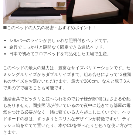
■このベッドの人気の秘密・おすすめポイント！
シルバーのラインがおしゃれな照明付きベッドです。
金具でしっかりと隙間なく固定できる連結ベッド。
日本で初めてフロアベッドを商品化した工場で生産。
このベッドの最大の魅力は、豊富なサイズバリエーションです。セ
ミシングルサイズからダブルサイズまで、組み合せによって13種類
ものサイズをお選びいただけます。最大で280cm、なんと親子3人
で川の字で寝ることも可能です。
連結金具でピッタリと並べられるのでお子様が隙間にはさまる心配
もありません。間接照明が付いているので夜中に起きても部屋の電
気をつける必要がなく一緒に寝ている人を起こしにくいです。ヘッ
ドボードの棚は、すっきりとスリムなデザインが特徴ですが、ティ
ッシュ箱を立てて置いたり、本やCDを並べたりと色々な使い方がで
きます。