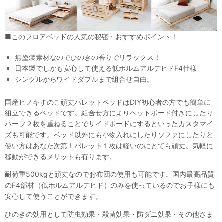
■このフロアベッドの人気の秘密・おすすめポイント！
無塗装素材なのでひのきの香りでリラックス！
日本製でしかも安心して使える低ホルムアルデヒドF4仕様
シングルからワイドダブルまで組合せ自由。
国産ヒノキすのこ頑丈パレットベッドはDIY初心者の方でも簡単に
組立できるベッドです。組合せ方によりヘッドボード付きにしたり
ハーフ２枚を重ねることでサイドボードにするといったカスタマイ
ズも可能です。ベッド以外にも小物入れにしたりソファにしたりと
使い方はあなた次第！パレット１枚は軽いのにとても頑丈。気軽に
移動ができるメリットも有ります。
耐荷重500kgと頑丈なのでお布団の使用も可能です。国内最高品質
のF4部材（低ホルムアルデヒド）のみを使っているのでお子様にも
安心して使うことができます。
ひのきの効用として防虫効果・殺菌効果・防ダニ効果・その他さま