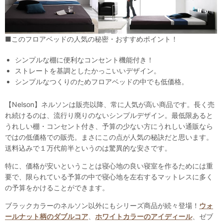
■このフロアベッドの人気の秘密・おすすめポイント！
シンプルな棚に便利なコンセント機能付き！
ストレートを基調としたかっこいいデザイン。
シンプルなつくりのためフロアベッドの中でも低価格。
【Nelson】ネルソンは販売以降、常に人気が高い商品です。長く売
れ続けるのは、流行り廃りのないシンプルデザイン。最低限あると
うれしい棚・コンセント付き、予算の少ない方にうれしい通販なら
ではの低価格での販売。まさにこの点が人気の秘訣だと思います。
送料込みで１万代前半というのは驚異的な安さです。
特に、価格が安いということは寝心地の良い寝室を作るためには重
要で、限られている予算の中で寝心地を左右するマットレスに多く
の予算をかけることができます。
ブラックカラーのネルソン以外にもシリーズ商品が続々登場！
ウォ
ールナット柄のダブルコア
、
ホワイトカラーのアイディール
、ゼブ