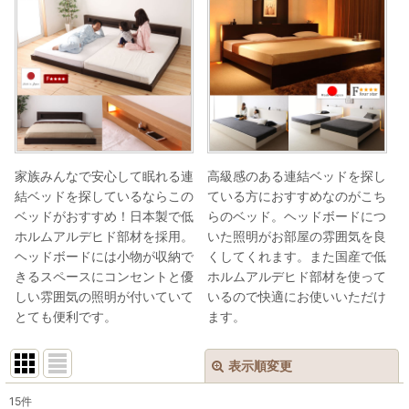
家族みんなで安心して眠れる連
高級感のある連結ベッドを探し
結ベッドを探しているならこの
ている方におすすめなのがこち
ベッドがおすすめ！日本製で低
らのベッド。ヘッドボードにつ
ホルムアルデヒド部材を採用。
いた照明がお部屋の雰囲気を良
ヘッドボードには小物が収納で
くしてくれます。また国産で低
きるスペースにコンセントと優
ホルムアルデヒド部材を使って
しい雰囲気の照明が付いていて
いるので快適にお使いいただけ
とても便利です。
ます。
表示順変更
閉じる
15
件