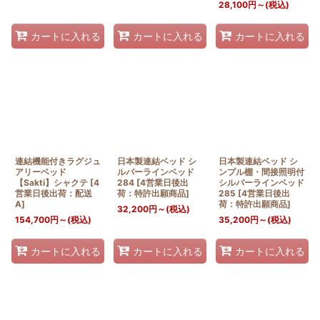
28,100
円
～
(税込)
カートに入れる
カートに入れる
カートに入れる
連結機能付きラグジュ
日本製連結ベッド シ
日本製連結ベッド シ
アリーベッド
ルバーラインベッド
ンプル棚・間接照明付
【Sakti】シャクテ
[
4
284
[
4営業日後出
シルバーラインベッド
営業日後出荷：配送
荷：特許出願商品
]
285
[
4営業日後出
A
]
荷：特許出願商品
]
32,200
円
～
(税込)
154,700
円
～
(税込)
35,200
円
～
(税込)
カートに入れる
カートに入れる
カートに入れる