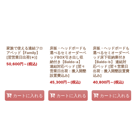
表示数
:
並び順
:
絞り込む
家族で使える連結フロ
床板・ヘッドボードも
床板・ヘッドボードも
アベッド【Family】
選べるセミオーダーベ
選べるセミオーダーベ
[
翌営業日出荷(※)
]
ッドBOX引き出し収
ッド床下収納庫付き
納付き【Baldo-a】
【Baldo-b】 連結対
50,600
円
～
(税込)
連結対応ベッド
[
翌々
応ベッド
[
翌々営業日
営業日出荷：搬入開墾
出荷：搬入開墾設置費
設置費込み
]
込み
]
45,300
円
～
(税込)
40,800
円
～
(税込)
カートに入れる
カートに入れる
カートに入れる