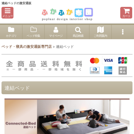
連結ベッドの激安通販
メニュー
カート
カテゴリ
ベッド特集
マイページ
商品検索
ご利用案内
ベッド・寝具の激安通販専門店
>
連結ベッド
連結ベッド