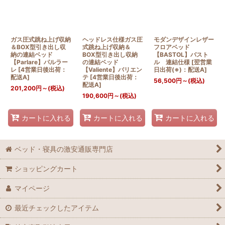
ガス圧式跳ね上げ収納
ヘッドレス仕様ガス圧
モダンデザインレザー
＆BOX型引き出し収
式跳ね上げ収納＆
フロアベッド
納の連結ベッド
BOX型引き出し収納
【BASTOL】バスト
【Parlare】パルラー
の連結ベッド
ル 連結仕様
[
翌営業
レ
[
4営業日後出荷：
【Valiente】バリエン
日出荷(※)：配送A
]
配送A
]
テ
[
4営業日後出荷：
56,500
円
～
(税込)
配送A
]
201,200
円
～
(税込)
190,600
円
～
(税込)
カートに入れる
カートに入れる
カートに入れる
ベッド・寝具の激安通販専門店
ショッピングカート
マイページ
最近チェックしたアイテム