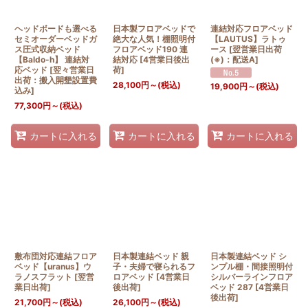
ヘッドボードも選べる
日本製フロアベッドで
連結対応フロアベッド
セミオーダーベッドガ
絶大な人気！棚照明付
【LAUTUS】ラトゥ
ス圧式収納ベッド
フロアベッド190 連
ース
[
翌営業日出荷
【Baldo-h】 連結対
結対応
[
4営業日後出
(※)：配送A
]
応ベッド
[
翌々営業日
荷
]
出荷：搬入開墾設置費
28,100
円
～
(税込)
19,900
円
～
(税込)
込み
]
77,300
円
～
(税込)
カートに入れる
カートに入れる
カートに入れる
敷布団対応連結フロア
日本製連結ベッド 親
日本製連結ベッド シ
ベッド【uranus】ウ
子・夫婦で寝られるフ
ンプル棚・間接照明付
ラノスフラット
[
翌営
ロアベッド
[
4営業日
シルバーラインフロア
業日出荷
]
後出荷
]
ベッド 287
[
4営業日
後出荷
]
21,700
円
～
(税込)
26,100
円
～
(税込)