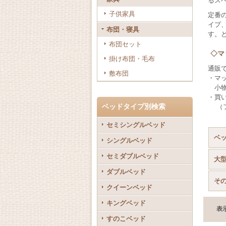
るス
子供家具
定番
イプ
布団・寝具
す。
布団セット
◇マ
掛け布団・毛布
通販
敷布団
・マ
小物
・買
ベッドタイプ別検索
（フ
セミシングルベッド
ベッ
シングルベッド
セミダブルベッド
大
ダブルベッド
そ
クイーンベッド
キングベッド
表
すのこベッド