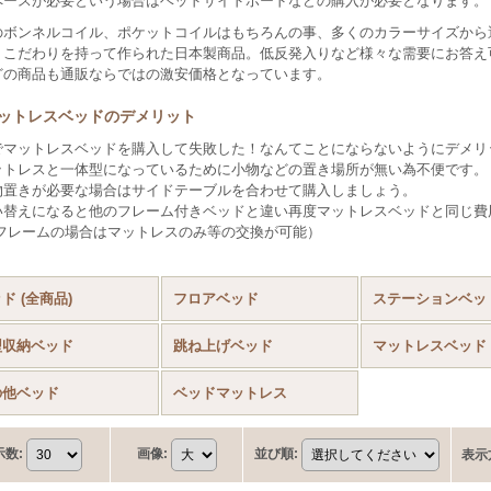
ペースが必要という場合はベッドサイドボードなどの購入が必要となります。
のボンネルコイル、ポケットコイルはもちろんの事、多くのカラーサイズから
、こだわりを持って作られた日本製商品。低反発入りなど様々な需要にお答え
どの商品も通販ならではの激安価格となっています。
ットレスベッドのデメリット
でマットレスベッドを購入して失敗した！なんてことにならないようにデメリ
ットレスと一体型になっているために小物などの置き場所が無い為不便です。
置きが必要な場合はサイドテーブルを合わせて購入しましょう。
い替えになると他のフレーム付きベッドと違い再度マットレスベッドと同じ費
レームの場合はマットレスのみ等の交換が可能）
ド (全商品)
フロアベッド
ステーションベッ
型収納ベッド
跳ね上げベッド
マットレスベッド
の他ベッド
ベッドマットレス
示数
:
画像
:
並び順
:
表示