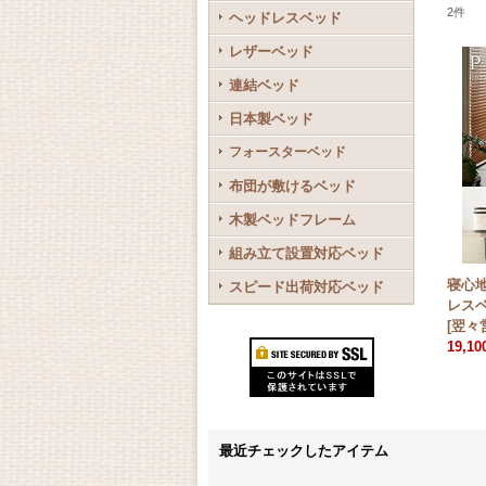
2
件
ヘッドレスベッド
レザーベッド
連結ベッド
日本製ベッド
フォースターベッド
布団が敷けるベッド
木製ベッドフレーム
組み立て設置対応ベッド
寝心
スピード出荷対応ベッド
レスベ
[
翌々
19,1
最近チェックしたアイテム