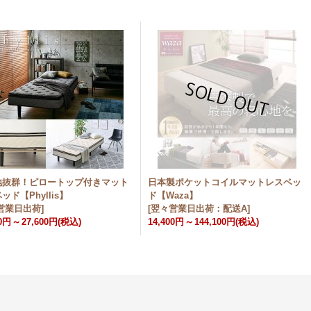
地抜群！ピロートップ付きマット
日本製ポケットコイルマットレスベッ
ッド【Phyllis】
ド【Waza】
営業日出荷
]
[
翌々営業日出荷：配送A
]
00円
～
27,600円
(税込)
14,400円
～
144,100円
(税込)