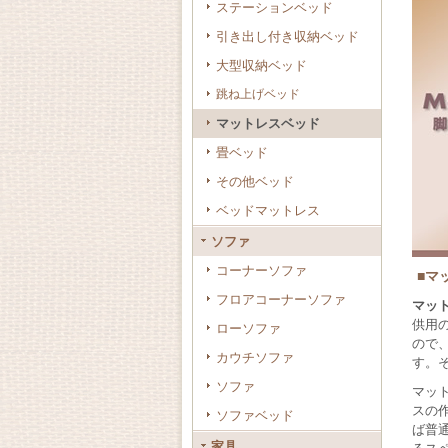
ステーションベッド
引き出し付き収納ベッド
大型収納ベッド
跳ね上げベッド
マットレスベッド
畳ベッド
その他ベッド
ベッドマットレス
ソファ
コーナーソファ
■マ
フロアコーナーソファ
マッ
供用
ローソファ
ので
カウチソファ
す。
ソファ
マッ
スの
ソファベッド
ば普
家具