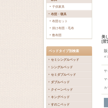
子供家具
布団・寝具
布団セット
掛け布団・毛布
敷布団
美
[
翌
販
ベッドタイプ別検索
オ
セミシングルベッド
シングルベッド
サ
セミダブルベッド
マ
ダブルベッド
カ
クイーンベッド
キングベッド
すのこベッド