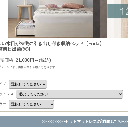
しい木目が特徴の引き出し付き収納ベッド【Frida】
営業日出荷(※)
]
売価格
:
21,000円～
(税込)
プションにより価格が変わる場合もあります。
イズ
:
ットレス
:
ラー
:
>>>>>>>>>>セットマットレスの詳細はこちら<<<