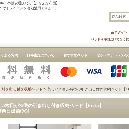
ida】の激安通販なら【ふかふか布団】
ベッドスペースを有効活用できます。
ログイン
ベッドや布団だけでなく快
よくある質問
日時指定について
おすすめベッド
セットマットレスの
>
引き出し付き収納ベッド
>
美しい木目が特徴の引き出し付き収納ベッド【Fri
い木目が特徴の引き出し付き収納ベッド【Frida】
営業日出荷(※)
]