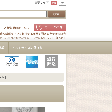
文字サイズ
:
0
カートの中身
新規登録はこちら
適な睡眠ライフを提供する商品を通販限定で激安販売
美しい木目が特徴の引き出し付き収納ベッド【Frida】
比較
ベッドサイズの選び方
da】