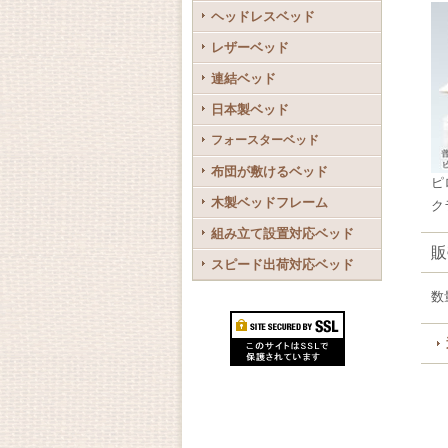
ヘッドレスベッド
レザーベッド
連結ベッド
日本製ベッド
フォースターベッド
布団が敷けるベッド
ピ
木製ベッドフレーム
ク
組み立て設置対応ベッド
販
スピード出荷対応ベッド
数