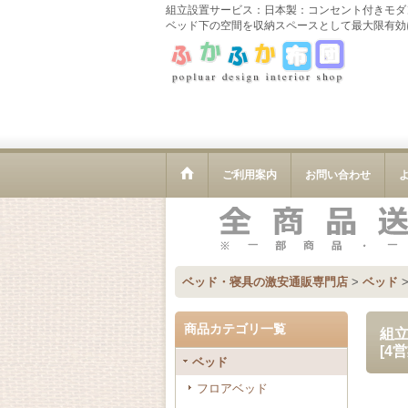
組立設置サービス：日本製：コンセント付きモダン
ベッド下の空間を収納スペースとして最大限有効
ご利用案内
お問い合わせ
ベッド・寝具の激安通販専門店
>
ベッド
商品カテゴリ一覧
組立
[
4
ベッド
フロアベッド