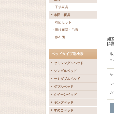
子供家具
布団・寝具
布団セット
掛け布団・毛布
敷布団
組
[
4
販
ベッドタイプ別検索
オ
セミシングルベッド
シングルベッド
サ
セミダブルベッド
マ
ダブルベッド
カ
クイーンベッド
キングベッド
すのこベッド