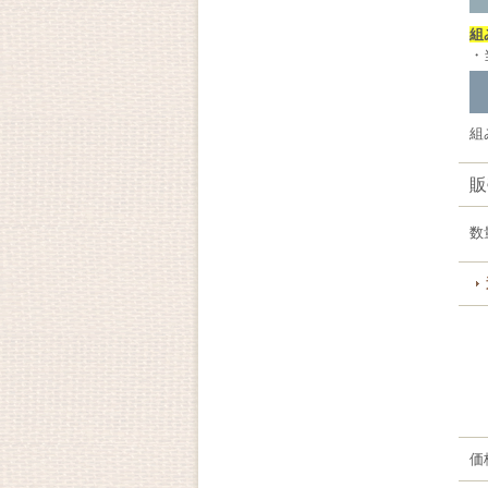
組
・
組
販
数
価