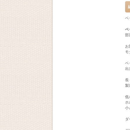
ベ
ベ
部
お
モ
ベ
出
長
製
低
ホ
小
ダ