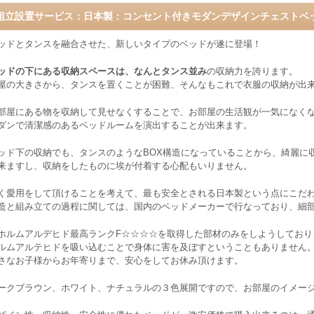
組立設置サービス：日本製：コンセント付きモダンデザインチェストベッド
ッドとタンスを融合させた、新しいタイプのベッドが遂に登場！
ッドの下にある収納スペースは、なんとタンス並み
の収納力を誇ります。
屋の大きさから、タンスを置くことが困難、そんなもこれで衣服の収納が出
部屋にある物を収納して見せなくすることで、お部屋の生活観が一気になく
ダンで清潔感のあるベッドルームを演出することが出来ます。
ッド下の収納でも、タンスのようなBOX構造になっていることから、綺麗に
来ますし、収納をしたものに埃が付着する心配もいりません。
く愛用をして頂けることを考えて、最も安全とされる日本製という点にこだ
造と組み立ての過程に関しては、国内のベッドメーカーで行なっており、細
ホルムアルデヒド最高ランクF☆☆☆☆を取得した部材のみをしようしており
ルムアルテヒドを吸い込むことで身体に害を及ぼすということもありません
さなお子様からお年寄りまで、安心をしてお休み頂けます。
ークブラウン、ホワイト、ナチュラルの３色展開ですので、お部屋のイメー