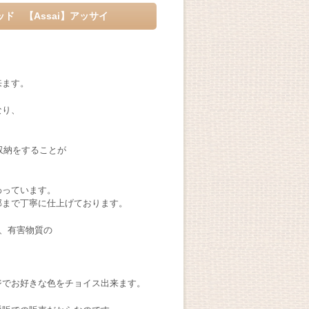
 【Assai】アッサイ
来ます。
なり、
収納をすることが
わっています。
部まで丁寧に仕上げております。
、有害物質の
。
ジでお好きな色をチョイス出来ます。