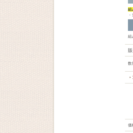
組
・
組
販
数
価