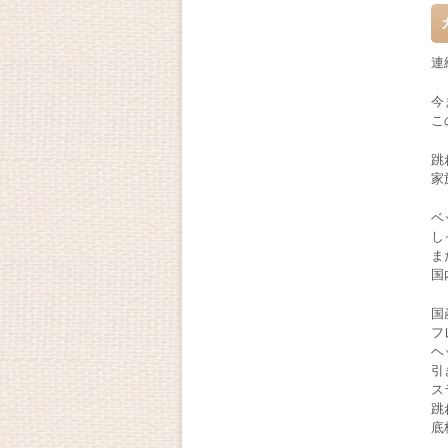
連
今
こ
跳
家
ベ
し
ま
国
国
フ
ヘ
引
ス
跳
底