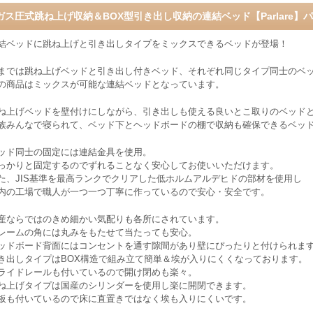
ガス圧式跳ね上げ収納＆BOX型引き出し収納の連結ベッド【Parlare】
結ベッドに跳ね上げと引き出しタイプをミックスできるベッドが登場！
までは跳ね上げベッドと引き出し付きベッド、それぞれ同じタイプ同士のベ
の商品はミックスが可能な連結ベッドとなっています。
ね上げベッドを壁付けにしながら、引き出しも使える良いとこ取りのベッド
族みんなで寝られて、ベッド下とヘッドボードの棚で収納も確保できるベッ
ッド同士の固定には連結金具を使用。
っかりと固定するのでずれることなく安心してお使いいただけます。
た、JIS基準を最高ランクでクリアした低ホルムアルデヒドの部材を使用し
内の工場で職人が一つ一つ丁寧に作っているので安心・安全です。
産ならではのきめ細かい気配りも各所にされています。
レームの角には丸みをもたせて当たっても安心。
ッドボード背面にはコンセントを通す隙間があり壁にぴったりと付けられま
き出しタイプはBOX構造で組み立て簡単＆埃が入りにくくなっております。
ライドレールも付いているので開け閉めも楽々。
ね上げタイプは国産のシリンダーを使用し楽に開閉できます。
板も付いているので床に直置きではなく埃も入りにくいです。