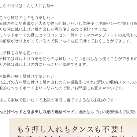
ちらの商品はこんな人にお勧め
色々な種類のものを収納したい
節物の布団や家電など大きな物も仕舞いたいし普段使う洋服やシーツ類も仕
んな時に跳ね上げと引き出しが両方使えるのは便利ですよね。
にヘッドボードの棚には２口コンセント付きでスマホやタブレットの充電も
の前板がせり上がっているので長いものも立て掛けておくことができます。
お子様も収納を使いたい
子様では跳ね上げ収納を使うのは難しいけど引き出しなら使うことができる
人の物は跳ね上げの方にたっぷりと収納できます。
お部屋が狭く壁付けで使いたい
ね上げの方を壁に付けて引き出しの方を通路側にすれば両方の収納スタイル
般的なヘッドボードよりスリムなので狭いお部屋にも置きやすいです。
結して家族で使いたくて上記の項目に当てはまるならお勧めです！
ね上げベッドと引き出し収納の連結ベッド。
通販ならではの激安価格で販売