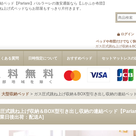
ベッド【Parlare】パルラーレの激安通販なら【ふかふか布団】
ね上げ式ベッドならお部屋もすっきり片付きます。
ログイン
ベッドや布団だけでなく快
ガス圧式跳ね上げ収納＆BO
よくある質問
日時指定について
おすすめベッド
セットマットレスの
>
大型収納ベッド
>
ガス圧式跳ね上げ収納＆BOX型引き出し収納の連結ベッド【P
圧式跳ね上げ収納＆BOX型引き出し収納の連結ベッド【Parla
営業日後出荷：配送A
]