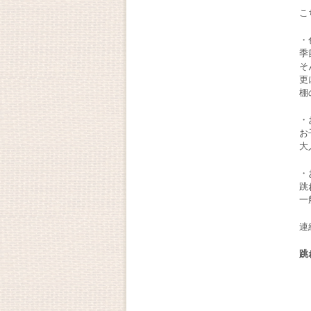
こ
・
季
そ
更
棚
・
お
大
・
跳
一
連
跳