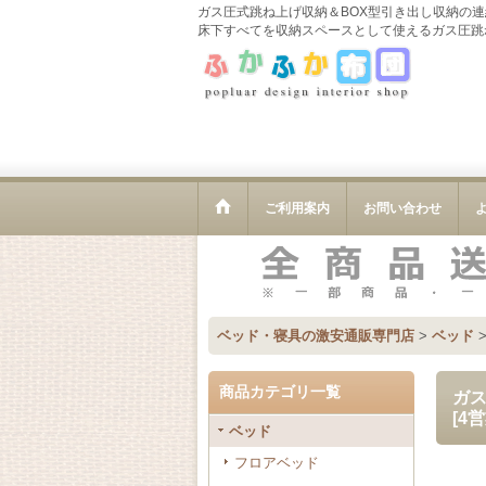
ガス圧式跳ね上げ収納＆BOX型引き出し収納の連結
床下すべてを収納スペースとして使えるガス圧跳
ご利用案内
お問い合わせ
ベッド・寝具の激安通販専門店
>
ベッド
商品カテゴリ一覧
ガス
[
4
ベッド
フロアベッド