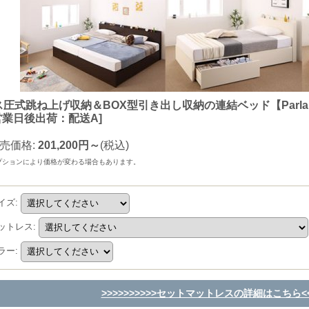
ス圧式跳ね上げ収納＆BOX型引き出し収納の連結ベッド【Parla
営業日後出荷：配送A
]
売価格
:
201,200円～
(税込)
プションにより価格が変わる場合もあります。
イズ
:
ットレス
:
ラー
:
>>>>>>>>>>セットマットレスの詳細はこちら<<<