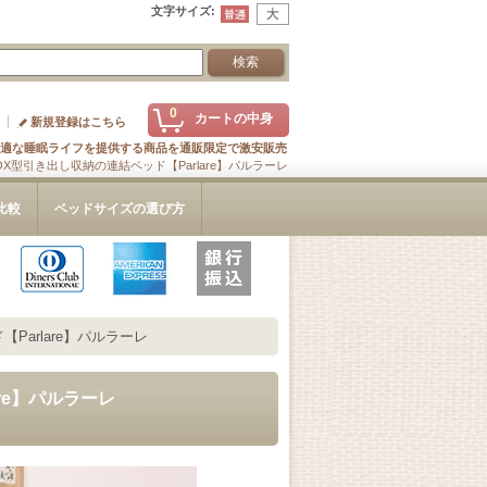
文字サイズ
:
0
カートの中身
新規登録はこちら
適な睡眠ライフを提供する商品を通販限定で激安販売
X型引き出し収納の連結ベッド【Parlare】パルラーレ
比較
ベッドサイズの選び方
arlare】パルラーレ
re】パルラーレ