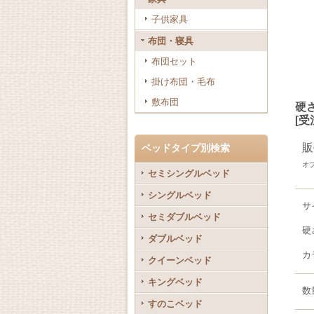
子供家具
布団・寝具
布団セット
掛け布団・毛布
敷布団
硬
[
受
販
ベッドタイプ別検索
オ
セミシングルベッド
シングルベッド
サ
セミダブルベッド
硬
ダブルベッド
カ
クイーンベッド
キングベッド
数
すのこベッド