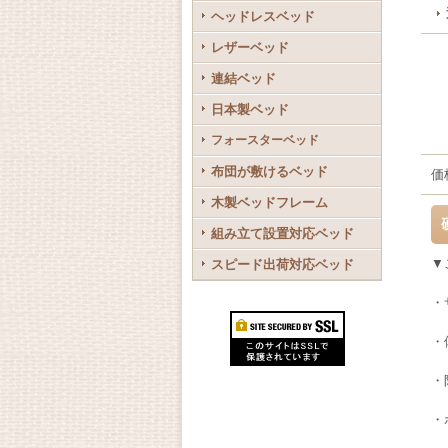
ヘッドレスベッド
レザーベッド
連結ベッド
日本製ベッド
フォースターベッド
布団が敷けるベッド
価
木製ベッドフレーム
組み立て設置対応ベッド
▼
スピード出荷対応ベッド
・
・
・
・