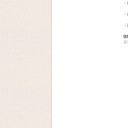
・
・
・
信
コ