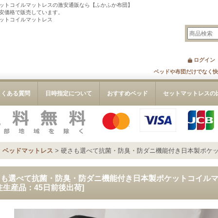
ットコイルマットレスの激安通販なら【ふかふか布団】
安価格で販売しています。
ットコイルマットレス
ログイン
ベッドや布団だけでなく快
よくある質問
日時指定について
おすすめベッド
セットマットレスの
>
ベッドマットレス
>
硬さも選べて抗菌・防臭・防ダニ機能付き日本製ポケ
さも選べて抗菌・防臭・防ダニ機能付き日本製ポケットコイル
注生産品：45日前後出荷
]