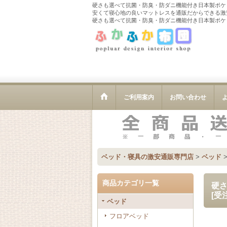
硬さも選べて抗菌・防臭・防ダニ機能付き日本製ポケ
安くて寝心地の良いマットレスを通販だからできる激
硬さも選べて抗菌・防臭・防ダニ機能付き日本製ポケ
ご利用案内
お問い合わせ
ベッド・寝具の激安通販専門店
>
ベッド
商品カテゴリ一覧
硬
[
受
ベッド
フロアベッド