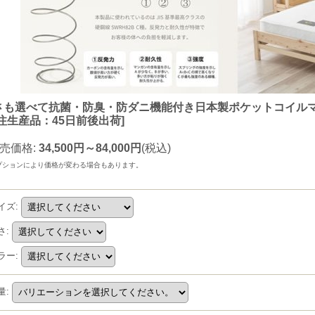
さも選べて抗菌・防臭・防ダニ機能付き日本製ポケットコイル
注生産品：45日前後出荷
]
売価格
:
34,500円～84,000円
(税込)
プションにより価格が変わる場合もあります。
イズ
:
さ
:
ラー
:
量
: