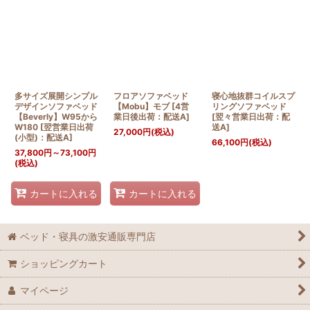
多サイズ展開シンプル
フロアソファベッド
寝心地抜群コイルスプ
デザインソファベッド
【Mobu】モブ
[
4営
リングソファベッド
【Beverly】W95から
業日後出荷：配送A
]
[
翌々営業日出荷：配
W180
[
翌営業日出荷
送A
]
27,000
円
(税込)
(小型)：配送A
]
66,100
円
(税込)
37,800
円
～73,100
円
(税込)
カートに入れる
カートに入れる
ベッド・寝具の激安通販専門店
ショッピングカート
マイページ