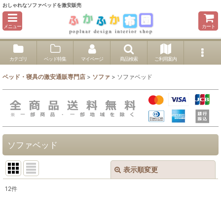
おしゃれなソファベッドを激安販売
メニュー
カート
カテゴリ
ベッド特集
マイページ
商品検索
ご利用案内
ベッド・寝具の激安通販専門店
>
ソファ
>
ソファベッド
ソファベッド
表示順変更
閉じる
12
件
表示数
: