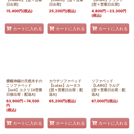
日出荷
]
日出荷
]
[
翌々営業日出荷
]
15,400
円
(税込)
25,200
円
(税込)
4,800
円
～23,300
円
(税込)
カートに入れる
カートに入れる
カートに入れる
横幅伸縮の天然木すの
カウチソファベッド
ソファベッド
こソファベッド
【Lutas】ルータス
【LARG】ラルグ
【ecli】エクリ
[
4営業
[
翌々営業日出荷：配
[
翌々営業日出荷：配
日後出荷：配送A
]
送A
]
送A
]
63,900
円
～74,500
65,200
円
(税込)
67,000
円
(税込)
円
(税込)
カートに入れる
カートに入れる
カートに入れる