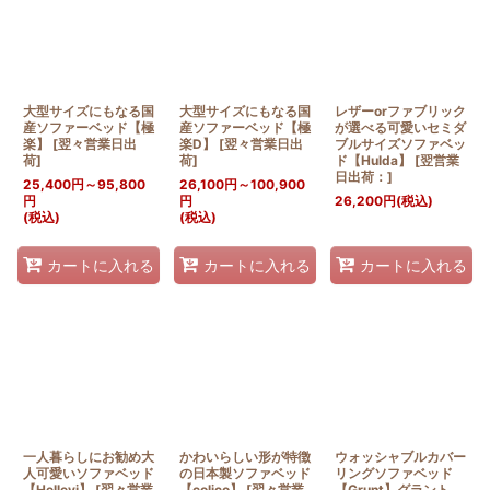
並び順
:
絞り込む
大型サイズにもなる国
大型サイズにもなる国
レザーorファブリック
産ソファーベッド【極
産ソファーベッド【極
が選べる可愛いセミダ
楽】
[
翌々営業日出
楽D】
[
翌々営業日出
ブルサイズソファベッ
荷
]
荷
]
ド【Hulda】
[
翌営業
日出荷：
]
25,400
円
～95,800
26,100
円
～100,900
円
円
26,200
円
(税込)
(税込)
(税込)
カートに入れる
カートに入れる
カートに入れる
一人暮らしにお勧め大
かわいらしい形が特徴
ウォッシャブルカバー
人可愛いソファベッド
の日本製ソファベッド
リングソファベッド
【Hellevi】
[
翌々営業
【colico】
[
翌々営業
【Grunt】グラント