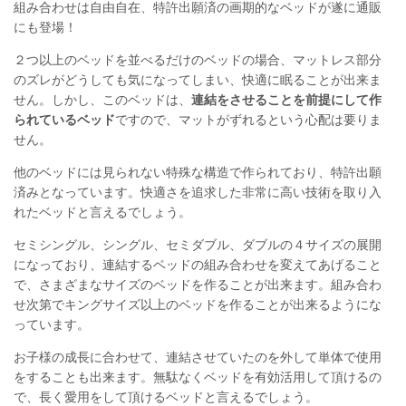
組み合わせは自由自在、特許出願済の画期的なベッドが遂に通販
にも登場！
２つ以上のベッドを並べるだけのベッドの場合、マットレス部分
のズレがどうしても気になってしまい、快適に眠ることが出来ま
せん。しかし、このベッドは、
連結をさせることを前提にして作
られているベッド
ですので、マットがずれるという心配は要りま
せん。
他のベッドには見られない特殊な構造で作られており、特許出願
済みとなっています。快適さを追求した非常に高い技術を取り入
れたベッドと言えるでしょう。
セミシングル、シングル、セミダブル、ダブルの４サイズの展開
になっており、連結するベッドの組み合わせを変えてあげること
で、さまざまなサイズのベッドを作ることが出来ます。組み合わ
せ次第でキングサイズ以上のベッドを作ることが出来るようにな
っています。
お子様の成長に合わせて、連結させていたのを外して単体で使用
をすることも出来ます。無駄なくベッドを有効活用して頂けるの
で、長く愛用をして頂けるベッドと言えるでしょう。