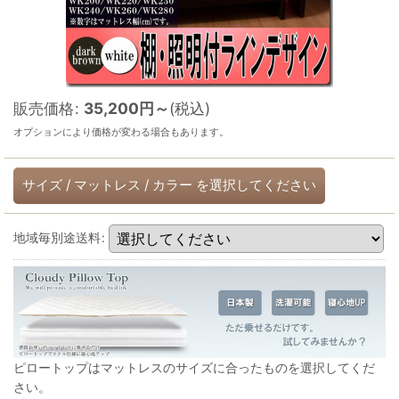
販売価格
:
35,200
円
～
(税込)
オプションにより価格が変わる場合もあります。
サイズ
/
マットレス
/
カラー
を選択してください
地域毎別途送料
:
ピロートップはマットレスのサイズに合ったものを選択してくだ
さい。