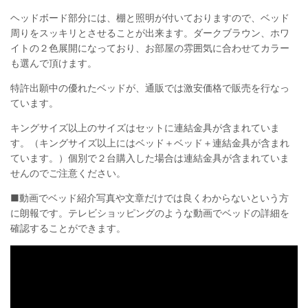
ヘッドボード部分には、棚と照明が付いておりますので、ベッド
周りをスッキリとさせることが出来ます。ダークブラウン、ホワ
イトの２色展開になっており、お部屋の雰囲気に合わせてカラー
も選んで頂けます。
特許出願中の優れたベッドが、通販では激安価格で販売を行なっ
ています。
キングサイズ以上のサイズはセットに連結金具が含まれていま
す。（キングサイズ以上にはベッド＋ベッド＋連結金具が含まれ
ています。）個別で２台購入した場合は連結金具が含まれていま
せんのでご注意ください。
■動画でベッド紹介
写真や文章だけでは良くわからないという方
に朗報です。テレビショッピングのような動画でベッドの詳細を
確認することができます。