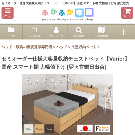
セミオーダー仕様大容量収納チェストベッド【Varier】国産 スマート棚 大幅値下げを激安販売
メニュー
カート
カテゴリ
ベッド特集
マイページ
商品検索
ご利用案内
ベッド・寝具の激安通販専門店
>
ベッド
>
大型収納ベッド
>
セミオーダー仕様大容量収納チェストベッド【Varier】
国産 スマート棚 大幅値下げ
[
翌々営業日出荷
]