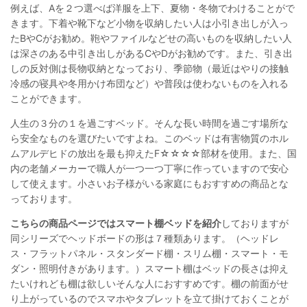
例えば、Aを２つ選べば洋服を上下、夏物・冬物でわけることがで
きます。下着や靴下など小物を収納したい人は小引き出しが入っ
たBやCがお勧め。鞄やファイルなどせの高いものを収納したい人
は深さのある中引き出しがあるCやDがお勧めです。また、引き出
しの反対側は長物収納となっており、季節物（最近はやりの接触
冷感の寝具や冬用かけ布団など）や普段は使わないものを入れる
ことができます。
人生の３分の１を過ごすベッド。そんな長い時間を過ごす場所な
ら安全なものを選びたいですよね。このベッドは有害物質のホル
ムアルデヒドの放出を最も抑えたF☆☆☆☆部材を使用。また、国
内の老舗メーカーで職人が一つ一つ丁寧に作っていますので安心
して使えます。小さいお子様がいる家庭にもおすすめの商品とな
っております。
こちらの商品ページではスマート棚ベッドを紹介
しておりますが
同シリーズでヘッドボードの形は７種類あります。（ヘッドレ
ス・フラットパネル・スタンダード棚・スリム棚・スマート・モ
ダン・照明付きがあります。）スマート棚はベッドの長さは抑え
たいけれども棚は欲しいそんな人におすすめです。棚の前面がせ
り上がっているのでスマホやタブレットを立て掛けておくことが