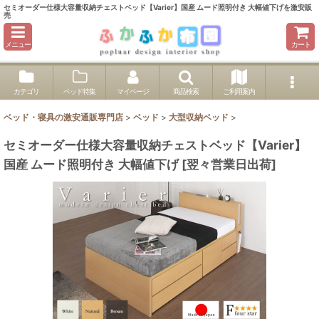
セミオーダー仕様大容量収納チェストベッド【Varier】国産 ムード照明付き 大幅値下げを激安販
売
メニュー
カート
カテゴリ
ベッド特集
マイページ
商品検索
ご利用案内
ベッド・寝具の激安通販専門店
>
ベッド
>
大型収納ベッド
>
セミオーダー仕様大容量収納チェストベッド【Varier】
国産 ムード照明付き 大幅値下げ
[
翌々営業日出荷
]