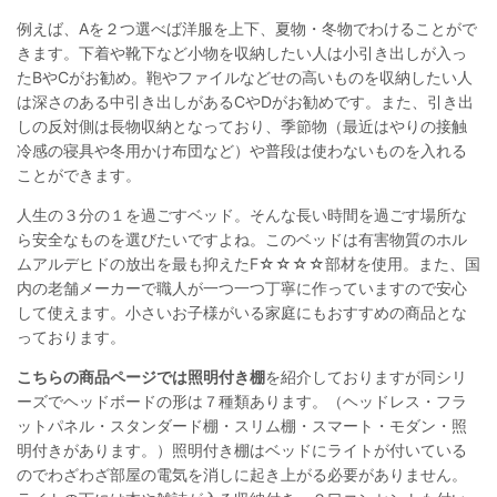
例えば、Aを２つ選べば洋服を上下、夏物・冬物でわけることがで
きます。下着や靴下など小物を収納したい人は小引き出しが入っ
たBやCがお勧め。鞄やファイルなどせの高いものを収納したい人
は深さのある中引き出しがあるCやDがお勧めです。また、引き出
しの反対側は長物収納となっており、季節物（最近はやりの接触
冷感の寝具や冬用かけ布団など）や普段は使わないものを入れる
ことができます。
人生の３分の１を過ごすベッド。そんな長い時間を過ごす場所な
ら安全なものを選びたいですよね。このベッドは有害物質のホル
ムアルデヒドの放出を最も抑えたF☆☆☆☆部材を使用。また、国
内の老舗メーカーで職人が一つ一つ丁寧に作っていますので安心
して使えます。小さいお子様がいる家庭にもおすすめの商品とな
っております。
こちらの商品ページでは照明付き棚
を紹介しておりますが同シリ
ーズでヘッドボードの形は７種類あります。（ヘッドレス・フラ
ットパネル・スタンダード棚・スリム棚・スマート・モダン・照
明付きがあります。）照明付き棚はベッドにライトが付いている
のでわざわざ部屋の電気を消しに起き上がる必要がありません。